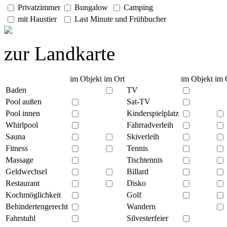
Privatzimmer
Bungalow
Camping
mit Haustier
Last Minute und Frühbucher
zur Landkarte
im Objekt
im Ort
im Objekt
im 
Baden
TV
Pool außen
Sat-TV
Pool innen
Kinderspielplatz
Whirlpool
Fahrradverleih
Sauna
Skiverleih
Fitness
Tennis
Massage
Tischtennis
Geldwechsel
Billard
Restaurant
Disko
Kochmöglichkeit
Golf
Behindertengerecht
Wandern
Fahrstuhl
Silvesterfeier