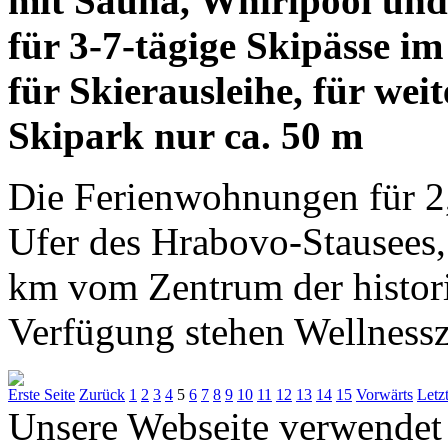
mit Sauna, Whirlpool un
für 3-7-tägige Skipässe 
für Skierausleihe, für weit
Skipark nur ca. 50 m
Die Ferienwohnungen für 2,
Ufer des Hrabovo-Stausees, 
km vom Zentrum der histor
Verfügung stehen Wellnessz
Erste Seite
Zurück
1
2
3
4
5
6
7
8
9
10
11
12
13
14
15
Vorwärts
Letzt
Unsere Webseite verwendet