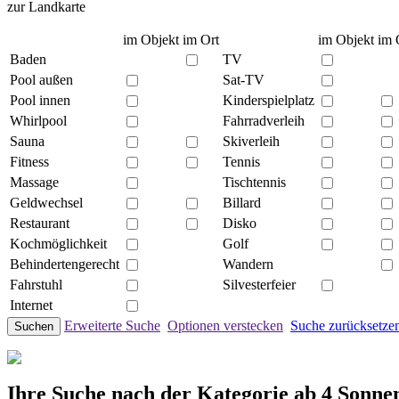
zur Landkarte
im Objekt
im Ort
im Objekt
im 
Baden
TV
Pool außen
Sat-TV
Pool innen
Kinderspielplatz
Whirlpool
Fahrradverleih
Sauna
Skiverleih
Fitness
Tennis
Massage
Tischtennis
Geldwechsel
Billard
Restaurant
Disko
Kochmöglichkeit
Golf
Behindertengerecht
Wandern
Fahrstuhl
Silvesterfeier
Internet
Erweiterte Suche
Optionen verstecken
Suche zurücksetze
Suchen
Ihre Suche nach der Kategorie ab 4 Sonnen