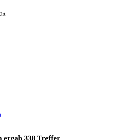
Ort
n
 ergab 338 Treffer