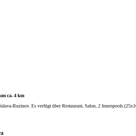
rum ca. 4 km
slava-Ruzinov. Es verfügt über Restaurant, Salon, 2 Innenpools (25x10
ra