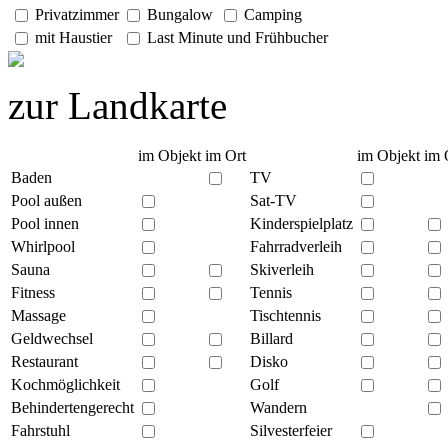
Privatzimmer
Bungalow
Camping
mit Haustier
Last Minute und Frühbucher
zur Landkarte
im Objekt
im Ort
im Objekt
im 
Baden
TV
Pool außen
Sat-TV
Pool innen
Kinderspielplatz
Whirlpool
Fahrradverleih
Sauna
Skiverleih
Fitness
Tennis
Massage
Tischtennis
Geldwechsel
Billard
Restaurant
Disko
Kochmöglichkeit
Golf
Behindertengerecht
Wandern
Fahrstuhl
Silvesterfeier