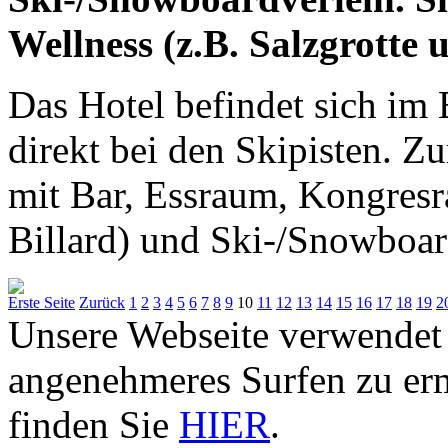
Wellness (z.B. Salzgrotte 
Das Hotel befindet sich im 
direkt bei den Skipisten. Z
mit Bar, Essraum, Kongresr
Billard) und Ski-/Snowboard
Erste Seite
Zurück
1
2
3
4
5
6
7
8
9
10
11
12
13
14
15
16
17
18
19
2
Unsere Webseite verwendet
angenehmeres Surfen zu er
finden Sie
HIER
.