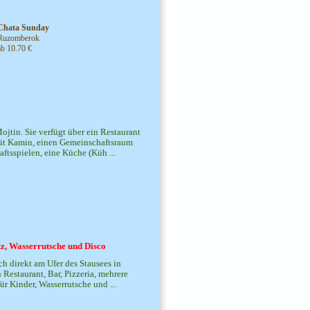
Chata Sunday
Ruzomberok
ab 10.70 €
ojtin. Sie verfügt über ein Restaurant
) mit Kamin, einen Gemeinschaftsraum
ftsspielen, eine Küche (Küh ...
tz, Wasserrutsche und Disco
ch direkt am Ufer des Stausees in
Restaurant, Bar, Pizzeria, mehrere
ür Kinder, Wasserrutsche und ...