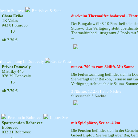
ow in Sturovo
Bratislava & Seen
Chata Erika
direkt im Thermalfreibadareal - Eintri
TK Vadas
Der Bungalow für 8-10 Pers. befindet si
943 01 Sturovo
Sturovo. Zur Verfügung steht überdachte
10
Thermalfreibad - insgesamt 8 Pools mit
...
ab 7.70 €
rienwohnung in Donovaly
Große Fatra
Privat Donovaly
nur ca. 700 m vom Skilift. Mit Sauna
Mistriky 445
Die Ferienwohnung befindet sich in Don
976 39 Donovaly
Sie verfügt über Balkon, Terrasse mit G
15
Verfügung steht auch die Sauna. Sommer:
ab 7.70 €
3 Nächte, 1.12.-31.3. 5 Nächte
Silvester ab 5 Nächte
c
Pension in Bobrovec
Liptov See
Sportpension Bobrovec
mit Spielplätze, See ca. 4 km
Bobrovec
Die Pension befindet sich in der Gemein
032 21 Bobrovec
Gebiet Liptov. Sie verfügt über Bar, Ge