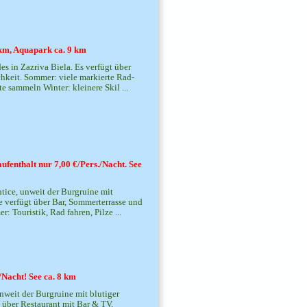
5 km, Aquapark ca. 9 km
s in Zazriva Biela. Es verfügt über
hkeit. Sommer: viele markierte Rad-
 sammeln Winter: kleinere Skil ...
ufenthalt nur 7,00 €/Pers./Nacht. See
htice, unweit der Burgruine mit
ie verfügt über Bar, Sommerterrasse und
 Touristik, Rad fahren, Pilze ...
/Nacht! See ca. 8 km
unweit der Burgruine mit blutiger
t über Restaurant mit Bar & TV,