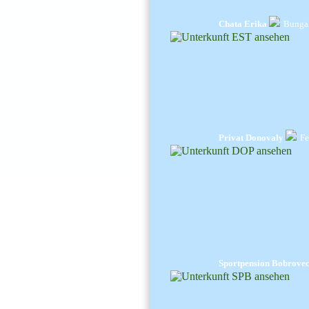
Chata Erika
Bungal
Privat Donovaly
Fe
Sportpension Bobrove