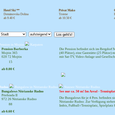
Hotel Ski **
Privat Mako
Demänovska Dolina
Trstene
ab 9.40 €
ab 10.50 €
Los geht's!
Pension in Mojtin
Karpaten
Pension Barborka
Die Pension befindet sich im Bergdorf M
Mojtin 365
(40 Plätze), eine Gaststätte (25 Plätze
020 72 Mojtin
mit Sat-TV, Video-Anlage und Gesellscha
15
ab 0.00 €
 Rudno
Bungalow in Nitrianske Rudno
Stausee Nitrianske Rudno
Bungalows Nitrianske Rudno
See nur ca. 50 m! Im Areal - Tennispla
Priehrada II
Die Bungalows für je 4 Pers. befinden si
972 26 Nitrianske Rudno
Nitrianske Rudno. Zur Verfügung stehen 
88
Imbis, Fußball-/Tennisplatz, Spielplatz f
ab 6.60 €