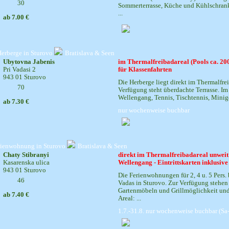
30
Sommerterrasse, Küche und Kühlschrank 
...
ab 7.00 €
erberge in Sturovo
Bratislava & Seen
Ubytovna Jabenis
im Thermalfreibadareal (Pools ca. 200 
Pri Vadasi 2
für Klassenfahrten
943 01 Sturovo
Die Herberge liegt direkt im Thermalfre
70
Verfügung steht überdachte Terrasse. Im
Wellengang, Tennis, Tischtennis, Minigo
ab 7.30 €
nur wochenweise buchbar
rienwohnung in Sturovo
Bratislava & Seen
Chaty Stibranyi
direkt im Thermalfreibadareal unweit 
Kasarenska ulica
Wellengang - Eintrittskarten inklusive
943 01 Sturovo
Die Ferienwohnungen für 2, 4 u. 5 Pers.
46
Vadas in Sturovo. Zur Verfügung stehen
Gartenmöbeln und Grillmöglichkeit und 
ab 7.40 €
Areal: ...
1.7.-31.8. nur wochenweise buchbar (Sa