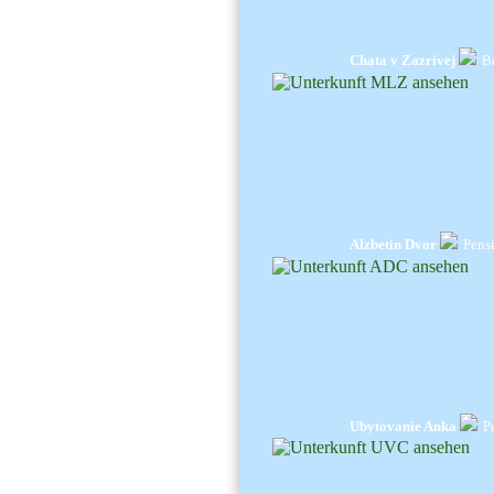
Chata v Zazrivej
B
Alzbetin Dvor
Pens
Ubytovanie Anka
P