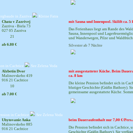
ergbaude in Zazriva
Kleine Fatra
Chata v Zazrivej
mit Sauna und Innenpool. Skilift ca. 
Zazriva - Biela 73
Das Ferienhaus liegt am Rande des Walde
027 05 Zazriva
Sauna, Innenpool und Lagerfeuermöglic
21
und Wanderwegen, Pilze und Waldfrüchte
ab 6.80 €
Silvester ab 7 Nächte
ion in Cachtice
See Zelena Voda
Alzbetin Dvor
mit ausgestatteter Küche. Beim Dauera
Malinovskeho 419
ca. 8 km
916 21 Cachtice
Die kleine Pension befindet sich in Cac
10
blutiger Geschichte (Gräfin Bathory). S
gemeinsame ausgestattete Küche. Sommer:
ab 7.00 €
ension in Cachtice
See Zelena Voda
Ubytovanie Anka
beim Daueraufenthalt nur 7,00 €/Pers.
Malinovskeho 885
Die Pension befindet sich in Cachtice, 
916 21 Cachtice
Geschichte (Gräfin Bathory). Sie verfüg