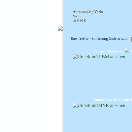
Autocamping Varin
Varin
ab 9.30 €
Ihre Treffer - Sortierung ändern nach
Pension Barborka
Bungalows Nitrianske