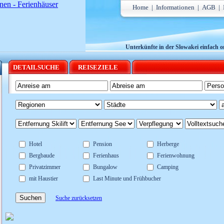
Home
|
Informationen
|
AGB
|
Unterkünfte in der Slowakei einfach on
DETAILSUCHE
REISEZIELE
Hotel
Pension
Herberge
Bergbaude
Ferienhaus
Ferienwohnung
Privatzimmer
Bungalow
Camping
mit Haustier
Last Minute und Frühbucher
Suchen
Suche zurücksetzen