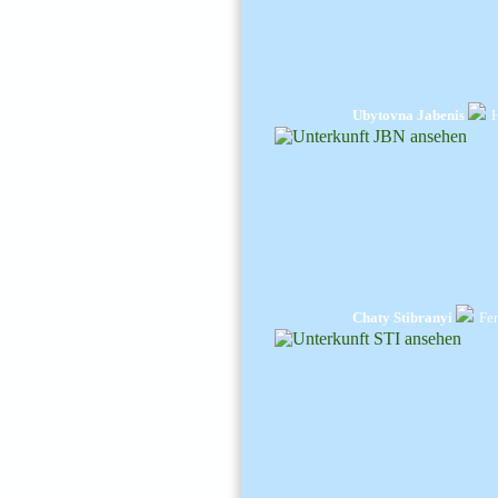
Ubytovna Jabenis
H
Chaty Stibranyi
Fe