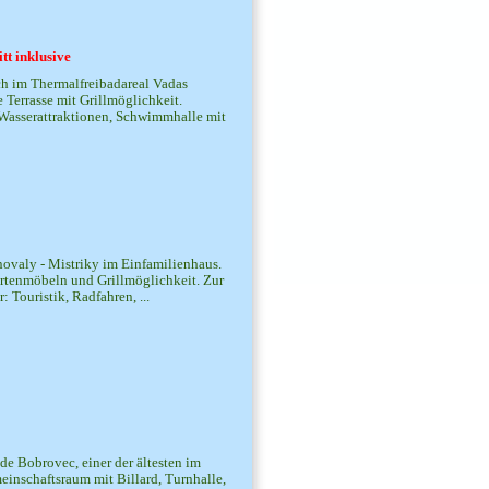
tt inklusive
ch im Thermalfreibadareal Vadas
 Terrasse mit Grillmöglichkeit.
 Wasserattraktionen, Schwimmhalle mit
ovaly - Mistriky im Einfamilienhaus.
artenmöbeln und Grillmöglichkeit. Zur
 Touristik, Radfahren, ...
de Bobrovec, einer der ältesten im
meinschaftsraum mit Billard, Turnhalle,