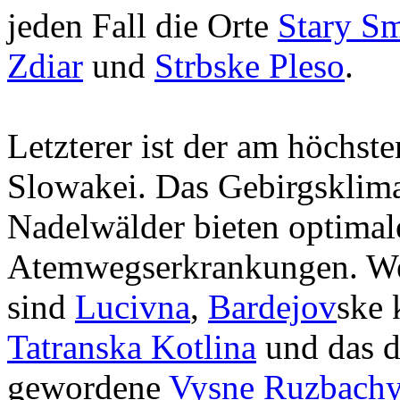
jeden Fall die Orte
Stary S
Zdiar
und
Strbske Pleso
.
Letzterer ist der am höchst
Slowakei. Das Gebirgsklim
Nadelwälder bieten optima
Atemwegserkrankungen. Wei
sind
Lucivna
,
Bardejov
ske 
Tatranska Kotlina
und das d
gewordene
Vysne Ruzbach