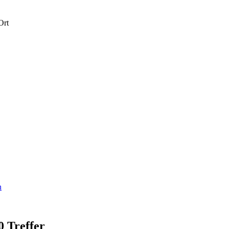
Ort
n
 Treffer