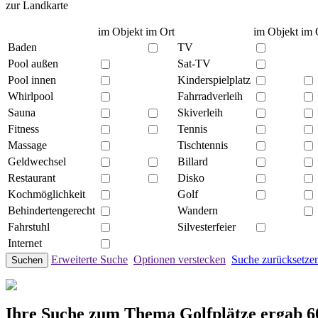
zur Landkarte
im Objekt
im Ort
im Objekt
im 
Baden
TV
Pool außen
Sat-TV
Pool innen
Kinderspielplatz
Whirlpool
Fahrradverleih
Sauna
Skiverleih
Fitness
Tennis
Massage
Tischtennis
Geldwechsel
Billard
Restaurant
Disko
Kochmöglichkeit
Golf
Behindertengerecht
Wandern
Fahrstuhl
Silvesterfeier
Internet
Erweiterte Suche
Optionen verstecken
Suche zurücksetze
Suchen
Ihre Suche zum Thema Golfplätze ergab 60