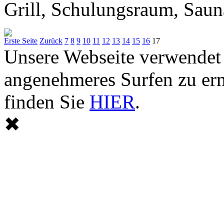
Grill, Schulungsraum, Sauna,
Erste Seite
Zurück
7
8
9
10
11
12
13
14
15
16
17
Unsere Webseite verwendet
angenehmeres Surfen zu er
finden Sie
HIER
.
✖