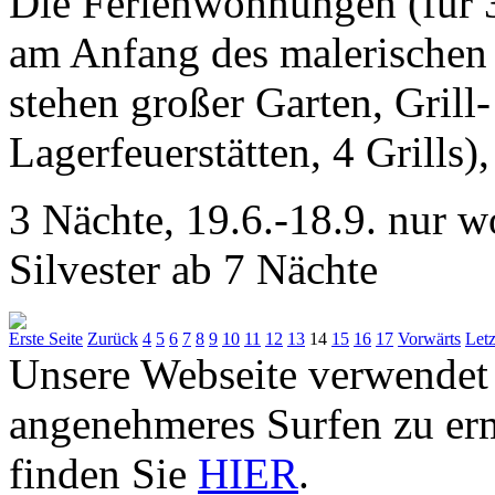
Die Ferienwohnungen (für 3,
am Anfang des malerischen
stehen großer Garten, Grill
Lagerfeuerstätten, 4 Grills),
3 Nächte, 19.6.-18.9. nur 
Silvester ab 7 Nächte
Erste Seite
Zurück
4
5
6
7
8
9
10
11
12
13
14
15
16
17
Vorwärts
Letz
Unsere Webseite verwendet
angenehmeres Surfen zu er
finden Sie
HIER
.