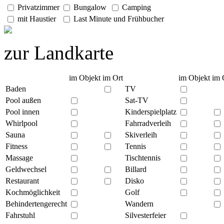
Privatzimmer
Bungalow
Camping
mit Haustier
Last Minute und Frühbucher
zur Landkarte
im Objekt
im Ort
im Objekt
im 
Baden
TV
Pool außen
Sat-TV
Pool innen
Kinderspielplatz
Whirlpool
Fahrradverleih
Sauna
Skiverleih
Fitness
Tennis
Massage
Tischtennis
Geldwechsel
Billard
Restaurant
Disko
Kochmöglichkeit
Golf
Behindertengerecht
Wandern
Fahrstuhl
Silvesterfeier