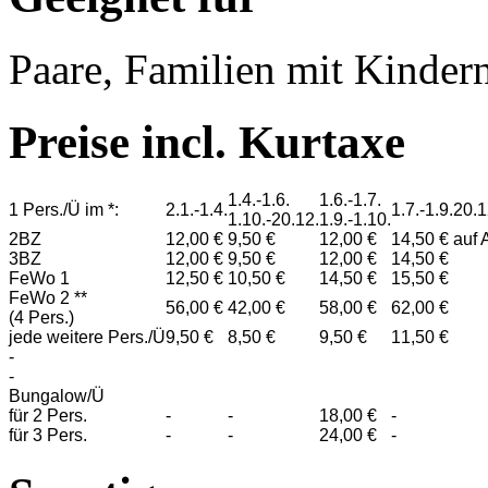
Paare, Familien mit Kinder
Preise incl. Kurtaxe
1.4.-1.6.
1.6.-1.7.
1 Pers./Ü im *:
2.1.-1.4.
1.7.-1.9.
20.1
1.10.-20.12.
1.9.-1.10.
2BZ
12,00 €
9,50 €
12,00 €
14,50 €
auf 
3BZ
12,00 €
9,50 €
12,00 €
14,50 €
FeWo 1
12,50 €
10,50 €
14,50 €
15,50 €
FeWo 2 **
56,00 €
42,00 €
58,00 €
62,00 €
(4 Pers.)
jede weitere Pers./Ü
9,50 €
8,50 €
9,50 €
11,50 €
-
-
Bungalow/Ü
für 2 Pers.
-
-
18,00 €
-
für 3 Pers.
-
-
24,00 €
-